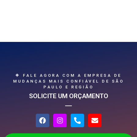
🔶 FALE AGORA COM A EMPRESA DE
MUDANÇAS MAIS CONFIÁVEL DE SÃO
PAULO E REGIÃO
SOLICITE UM ORÇAMENTO
F
I
P
E
a
n
h
n
c
s
o
v
e
t
n
e